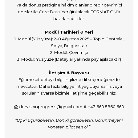
Ya da dönüş pratiğine hâkim olanlar birebir çevrimiçi
dersler ile Core Data içeriğini alarak FORMATION’a
hazırlanabilirler.
Modül Tarihleri & Yeri
1. Modül (Yüz yüze): 2–8 Ağustos 2025 – Toplo Centrala,
Sofya, Bulgaristan
2. Modül: Çevrimiçi
3. Modül: Yüz yüze (Detaylar yakında paylaşılacaktır)
İletişim & Başvuru
Eğitime ait detaylı bilgi İngilizce dil seçeneğimizde
mevcuttur. Daha fazla bilgiye ihtiyaç duyarsanız veya
sorularınız varsa bizimle iletişime geçebilirsiniz:
📩 dervishinprogress@gmail.com 📱 +43 660 5860 660
“Uç ki uçurabilesin. Dön ki görebilesin. Görünmeyeni
yöneten pilot sen ol.”