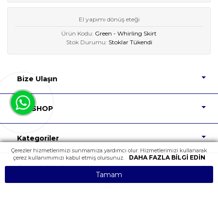
El yapımı dönüş eteği
Ürün Kodu:
Green - Whirling Skirt
Stok Durumu:
Stoklar Tükendi
Bize Ulaşın
DIP SHOP
Kategoriler
Çerezler hizmetlerimizi sunmamıza yardımcı olur. Hizmetlerimizi kullanarak
DAHA FAZLA BILGI EDIN
çerez kullanımımızı kabul etmiş olursunuz.
Önemli Bilgiler
Tamam
Tüm Hakları Saklıdır.
Powered by
nopCommerce
Design
NopTicaret