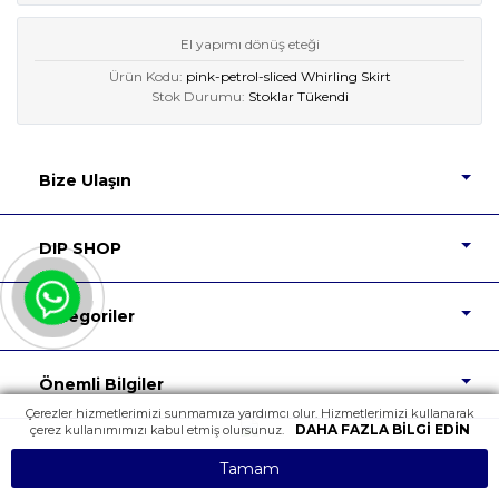
El yapımı dönüş eteği
Ürün Kodu:
pink-petrol-sliced Whirling Skirt
Stok Durumu:
Stoklar Tükendi
Bize Ulaşın
DIP SHOP
Kategoriler
Önemli Bilgiler
Çerezler hizmetlerimizi sunmamıza yardımcı olur. Hizmetlerimizi kullanarak
DAHA FAZLA BILGI EDIN
çerez kullanımımızı kabul etmiş olursunuz.
Tüm Hakları Saklıdır.
Tamam
Powered by
nopCommerce
Design
NopTicaret