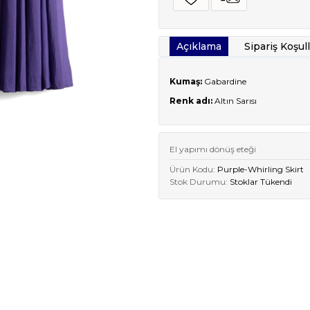
Açıklama
Sipariş Koşull
Kumaş:
Gabardine
Renk adı:
Altın Sarısı
El yapımı dönüş eteği
Ürün Kodu:
Purple-Whirling Skirt
Stok Durumu:
Stoklar Tükendi