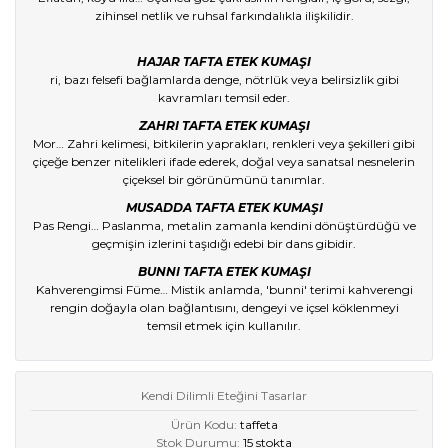
zihinsel netlik ve ruhsal farkındalıkla ilişkilidir.
HAJAR TAFTA ETEK KUMAŞI
ri, bazı felsefi bağlamlarda denge, nötrlük veya belirsizlik gibi
kavramları temsil eder.
ZAHRI TAFTA ETEK KUMAŞI
Mor… Zahri kelimesi, bitkilerin yaprakları, renkleri veya şekilleri gibi
çiçeğe benzer nitelikleri ifade ederek, doğal veya sanatsal nesnelerin
çiçeksel bir görünümünü tanımlar.
MUSADDA TAFTA ETEK KUMAŞI
Pas Rengi… Paslanma, metalin zamanla kendini dönüştürdüğü ve
geçmişin izlerini taşıdığı edebi bir dans gibidir.
BUNNI TAFTA ETEK KUMAŞI
Kahverengimsi Füme… Mistik anlamda, 'bunni' terimi kahverengi
rengin doğayla olan bağlantısını, dengeyi ve içsel köklenmeyi
temsil etmek için kullanılır.
Kendi Dilimli Eteğini Tasarlar
Ürün Kodu:
taffeta
Stok Durumu:
15 stokta