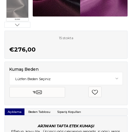
15 stokta
€276,00
Kumaş Beden
Açıklama
Beden Tablosu
Sipariş Koşulları
ARJWANI TAFTA ETEK KUMAŞI
Eflatun, koyu lila… Üçüncü göz çakrasının rengidir, iç görü, sezgi,