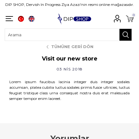
DIP SHOP, Dervish In Progress Ziya Azazi'nin resmi online mağazasıdır.
0
TÜMÜNE GERI DÖN
Visit our new store
03 NIS 2018
Lorem ipsum faucibus lacinia integer duis integer sodales
accumsan, platea cubilia luctus sodales primis fusce ultricies, luctus
feugiat tristique class urna consequat nostra duis erat malesuada
semper tempor enim laoreet.
Yorumlar