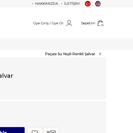
HAKKIMIZDA
İLETİŞİM
Üye Giriş / Üye Ol
Sepetim
0
Paçası Su Yeşili Renkli Şalvar
alvar