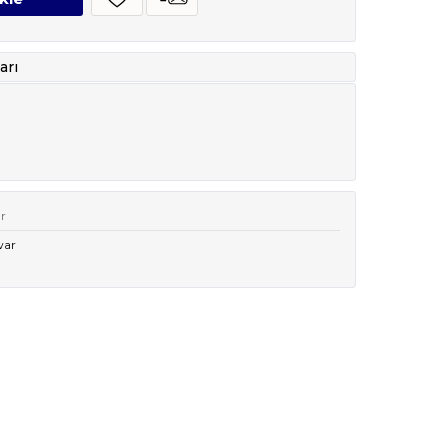
arı
ar
war