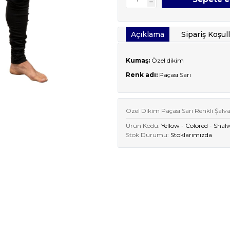
h
Açıklama
Sipariş Koşull
Kumaş:
Özel dikim
Renk adı:
Paçası Sarı
Özel Dikim Paçası Sarı Renkli Şalv
Ürün Kodu:
Yellow - Colored - Shal
Stok Durumu:
Stoklarımızda