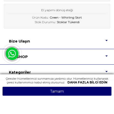
El yapımı dönüş eteği
Ürün Kodu:
Green - Whirling Skirt
Stok Durumu:
Stoklar Tükendi
Bize Ulaşın
DIP SHOP
Kategoriler
Çerezler hizmetlerimizi sunmamıza yardımcı olur. Hizmetlerimizi kullanarak
DAHA FAZLA BILGI EDIN
çerez kullanımımızı kabul etmiş olursunuz.
Önemli Bilgiler
Tamam
Tüm Hakları Saklıdır.
Powered by
nopCommerce
Design
NopTicaret