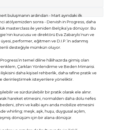
ert buluşmanın ardından - Mart ayındaki ilk
inci atölyemizden sonra - Dervish in Progress, daha
nlük masterclass ile yeniden Belçika’ya dönüyor. Bu
e’nin kurucusu ve direktörü Eva Zabarylo’nun ve
 üyesi, performer, eğitmen ve D.I.P.’in adanmış
 özenli desteğiyle mümkün oluyor.
 Progress’in temel diline hâlihazırda girmiş olan
r: Denklem, Çarkları Yönlendirme ve Beden Mimarisi.
lişkisini daha kişisel rehberlik, daha rafine pratik ve
e derinleştirmek isteyenlere yöneliktir.
lebilir ve sürdürülebilir bir pratik olarak ele alınır.
arak hareket etmesini, normalden daha dolu nefes
a bedeni, zihni ve kalbi aynı anda mobilize etmesini
nde whirling; meşk, aşk, huşu, duygusal açılım,
eşmiş dönüşüm için bir alana dönüşür.