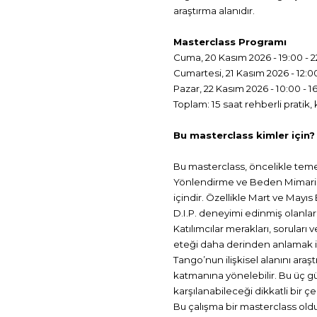
araştırma alanıdır.
Masterclass Programı
Cuma, 20 Kasım 2026 - 19:00 - 2
Cumartesi, 21 Kasım 2026 - 12:00
Pazar, 22 Kasım 2026 - 10:00 - 1
Toplam: 15 saat rehberli pratik,
Bu masterclass kimler için?
Bu masterclass, öncelikle temel
Yönlendirme ve Beden Mimarisi 
içindir. Özellikle Mart ve Mayı
D.I.P. deneyimi edinmiş olanlar
Katılımcılar merakları, soruları v
eteği daha derinden anlamak iste
Tango’nun ilişkisel alanını araştı
katmanına yönelebilir. Bu üç gü
karşılanabileceği dikkatli bir ç
Bu çalışma bir masterclass old