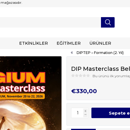
 mağazasıdır.
ETKİNLİKLER
EĞİTİMLER
ÜRÜNLER
DIPTEP – Formation (2. Yıl)
DIP Masterclass Be
Bu ürünü ilk yorumlay
€330,00
i
h