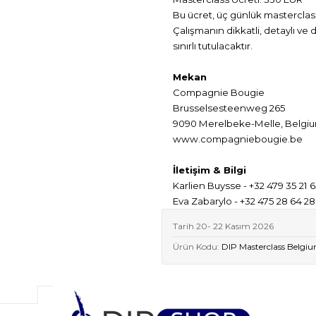
Bu ücret, üç günlük masterclass’
Çalışmanın dikkatli, detaylı ve d
sınırlı tutulacaktır.
Mekan
Compagnie Bougie
Brusselsesteenweg 265
9090 Merelbeke-Melle, Belgi
www.compagniebougie.be
İletişim & Bilgi
Karlien Buysse - +32 479 35 21 
Eva Zabarylo - +32 475 28 64
Tarih 20- 22 Kasım 2026
Ürün Kodu:
DIP Masterclass Belgi