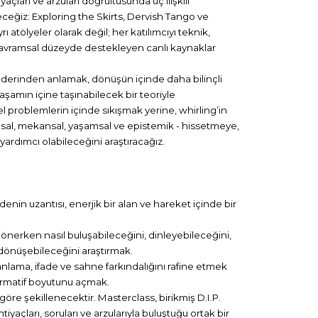
çları ve arzuları doğrultusunda üç ilişkili
eğiz: Exploring the Skirts, Dervish Tango ve
rı atölyeler olarak değil; her katılımcıyı teknik,
e kavramsal düzeyde destekleyen canlı kaynaklar
 derinden anlamak, dönüşün içinde daha bilinçli
şamın içine taşınabilecek bir teoriyle
isel problemlerin içinde sıkışmak yerine, whirling’in
sal, mekansal, yaşamsal ve epistemik - hissetmeye,
rdımcı olabileceğini araştıracağız.
edenin uzantısı, enerjik bir alan ve hareket içinde bir
 dönerken nasıl buluşabileceğini, dinleyebileceğini,
 dönüşebileceğini araştırmak.
manlama, ifade ve sahne farkındalığını rafine etmek
formatif boyutunu açmak.
öre şekillenecektir. Masterclass, birikmiş D.I.P.
htiyaçları, soruları ve arzularıyla buluştuğu ortak bir