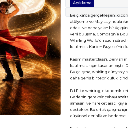
Açıklama
Belçika’da gerçekleşen iki cöm
atölyemiz ve Mayıs ayındaki ik
odaklı ve daha yakın bir üç gü
yeni buluşma, Compagnie Bougi
Whirling World’ün uzun süredir
katılımcısı Karlien Buysse’nin
Kasım masterclass’ı, Dervish in
katılımcılar için tasarlanmıştı
Bu çalışma, whirling dünyasıyla i
daha geniş bir teorik ufuk içind
D.I.P.’te whirling; ekonomik, erişi
Bedenin gereksiz çabayı azalt
almasını ve hareket aracılığıyl
destekler. Bu ortak çalışma içi
düşünsel derinlik ve bedensell