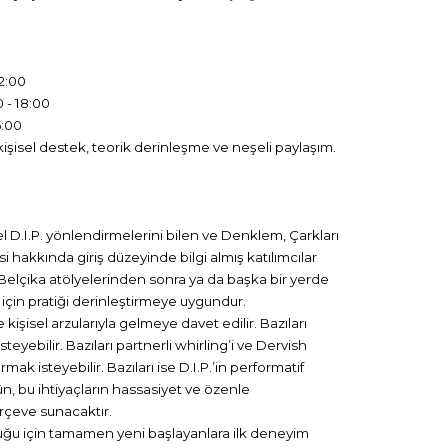
2:00
 - 18:00
6:00
 kişisel destek, teorik derinleşme ve neşeli paylaşım.
 D.I.P. yönlendirmelerini bilen ve Denklem, Çarkları
hakkında giriş düzeyinde bilgi almış katılımcılar
s Belçika atölyelerinden sonra ya da başka bir yerde
 için pratiği derinleştirmeye uygundur.
e kişisel arzularıyla gelmeye davet edilir. Bazıları
yebilir. Bazıları partnerli whirling’i ve Dervish
rmak isteyebilir. Bazıları ise D.I.P.’in performatif
n, bu ihtiyaçların hassasiyet ve özenle
erçeve sunacaktır.
uğu için tamamen yeni başlayanlara ilk deneyim