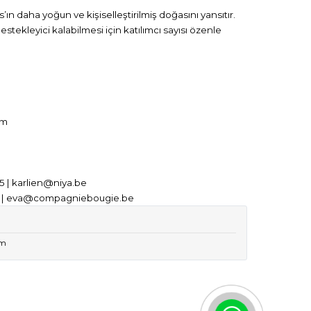
ın daha yoğun ve kişiselleştirilmiş doğasını yansıtır.
estekleyici kalabilmesi için katılımcı sayısı özenle
um
65 | karlien@niya.be
 28 | eva@compagniebougie.be
um