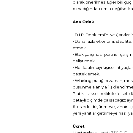
olarak önerilmez. Eğer biri güçl
olmadığından emin değilse, kayı
Ana Odak
• D.I.P. Denklemi’ni ve Çarkları
• Daha fazla ekonomi, stabilite,
etmek.
• Etek çalışması, partner çalışma
geliştirmek.
• Her katılımcıyı kişisel ihtiyaç
desteklemek.
• Whirling pratiğini zaman, mek
düşünme alanıyla ilişkilendirme
Pratik, fiziksel netlik ile fels
detaylı biçimde çalışacağız; ay
ötesinde düşünmeye, zihnin iç
yeni yanıtlar getirmeye nasıl y
Ücret
Masterclass Ücreti: 330 EUR