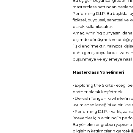
Bu üç gün boyunca, grubun ihtiya
masterclass hattından beslenec
Performing D.I.P. Bu başlıklar ay
fiziksel, duygusal, sanatsal v
olarak kullanılacaktır.
Amaç, whirling dünyasını daha
biçimde dönüşmek ve pratiği ya
ilişkilendirmektir. Yalnızca kiş
daha geniş boyutlarda - zaman
düşünmeye ve eylemeye nasıl ya
Masterclass Yönelimleri
• Exploring the Skirts - eteği b
partner olarak keşfetmek.
• Dervish Tango - iki whirler’ın
uyumlanabileceğini ve birlikte
• Performing D.I.P. - varlık, za
isteyenler için whirling’in per
Bu yönelimler grubun yapısına g
bilgisinin katılımcıların gerçek i