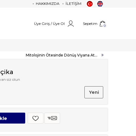
HAKKIMIZDA
İLETİŞİM
Üye Giriş / Üye Ol
Sepetim
0
Mitolojinin Ötesinde Dönüş Viyana At...
lçika
an siz olun
Yeni