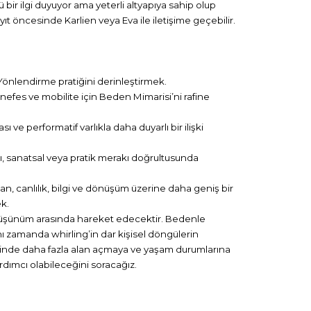
ü bir ilgi duyuyor ama yeterli altyapıya sahip olup
t öncesinde Karlien veya Eva ile iletişime geçebilir.
 Yönlendirme pratiğini derinleştirmek.
 nefes ve mobilite için Beden Mimarisi’ni rafine
sı ve performatif varlıkla daha duyarlı bir ilişki
ları, sanatsal veya pratik merakı doğrultusunda
an, canlılık, bilgi ve dönüşüm üzerine daha geniş bir
k.
efi düşünüm arasında hareket edecektir. Bedenle
nı zamanda whirling’in dar kişisel döngülerin
inde daha fazla alan açmaya ve yaşam durumlarına
ardımcı olabileceğini soracağız.