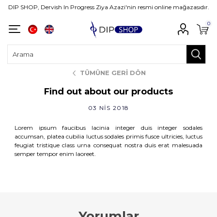
DIP SHOP, Dervish In Progress Ziya Azazi'nin resmi online mağazasıdır.
0
TÜMÜNE GERI DÖN
Find out about our products
03 NIS 2018
Lorem ipsum faucibus lacinia integer duis integer sodales
accumsan, platea cubilia luctus sodales primis fusce ultricies, luctus
feugiat tristique class urna consequat nostra duis erat malesuada
semper tempor enim laoreet.
Yorumlar