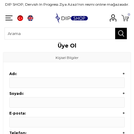
DIP SHOP, Dervish In Progress Ziya Azazi'nin resmi online mağazasıdır.
0
Üye Ol
Kişisel Bilgiler
Adı:
*
Soyadı:
*
E-posta:
*
Telefon:
*