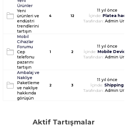
Yeni
Ürünler
11 yıl önce
Yeni
İçinde:
Platea hac
ürünleri ve
4
12
endüstri
Tarafından:
Admin Um
trendlerini
tartışın
Mobil
Cihazlar
11 yıl önce
Forumu
İçinde:
Mobile Devic
Cep
1
2
telefonu
Tarafından:
Admin Um
pazarını
tartışın
Ambalaj ve
Nakliye
11 yıl önce
Paketleme
İçinde:
Shipping
2
3
ve nakliye
Tarafından:
Admin Um
hakkında
görüşün
Aktif Tartışmalar