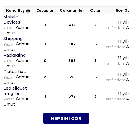
Konu Başlığı
Cevaplar
Görünümler
Oylar
Son Gön
Mobile
Devices
11 yıl 
1
412
2
Admin
Yazar:
Tarafından:
Ad
Umut
Shipping
11 yıl 
Admin
Yazar:
1
382
5
Tarafından:
Ad
Umut
Packaging
11 yıl 
Admin
Yazar:
0
383
3
Tarafından:
Ad
Umut
Platea hac
11 yıl 
Admin
Yazar:
2
395
5
Tarafından:
Ad
Umut
Leo aliquet
fringilla
11 yıl 
1
372
3
Admin
Yazar:
Tarafından:
Ad
Umut
HEPSINI GÖR