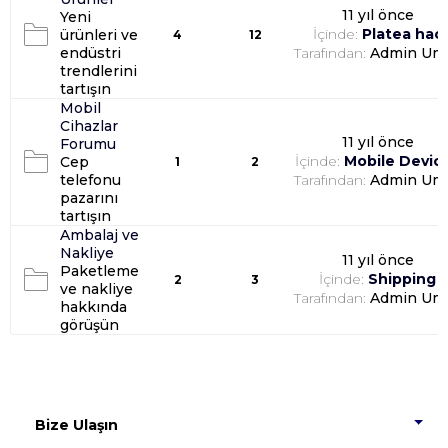
11 yıl önce
Yeni
İçinde:
Platea hac
ürünleri ve
4
12
endüstri
Tarafından:
Admin Um
trendlerini
tartışın
Mobil
Cihazlar
11 yıl önce
Forumu
İçinde:
Mobile Devic
Cep
1
2
telefonu
Tarafından:
Admin Um
pazarını
tartışın
Ambalaj ve
Nakliye
11 yıl önce
Paketleme
İçinde:
Shipping
2
3
ve nakliye
Tarafından:
Admin Um
hakkında
görüşün
Bize Ulaşın