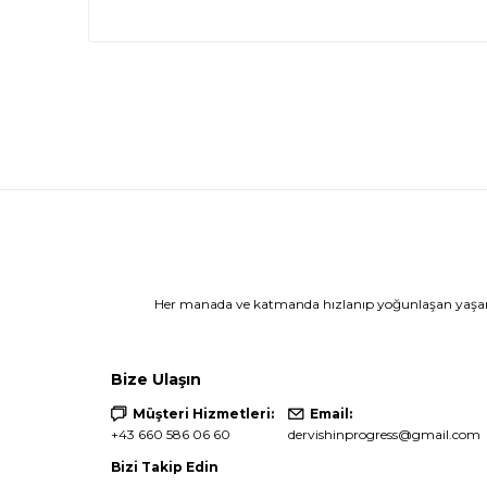
Her manada ve katmanda hızlanıp yoğunlaşan yaşamı 
Bize Ulaşın
Müşteri Hizmetleri:
Email:
+43 660 586 06 60
dervishinprogress@gmail.com
Bizi Takip Edin