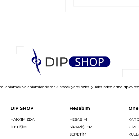
anlamak ve anlamlandırmak, ancak yerel özleri yüklerinden arındırıp evrens
DIP SHOP
Hesabım
Önem
HAKKIMIZDA
HESABIM
KARG
İLETİŞİM
SIPARIŞLER
GİZLİ
SEPETIM
KULL