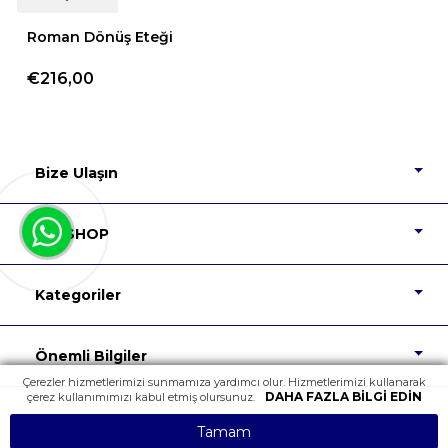
Roman Dönüş Eteği
€216,00
Bize Ulaşın
DIP SHOP
Kategoriler
Önemli Bilgiler
Çerezler hizmetlerimizi sunmamıza yardımcı olur. Hizmetlerimizi kullanarak
DAHA FAZLA BILGI EDIN
çerez kullanımımızı kabul etmiş olursunuz.
Tüm Hakları Saklıdır.
Tamam
Powered by
nopCommerce
Design
NopTicaret