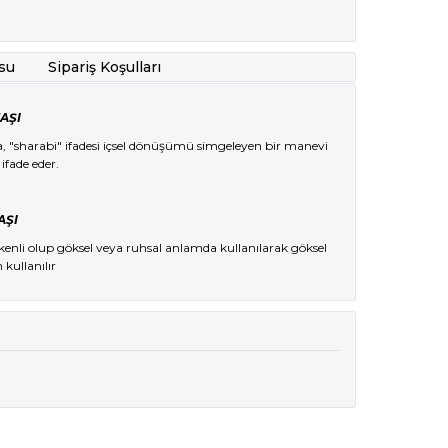
su
Sipariş Koşulları
AŞI
a, "sharabi" ifadesi içsel dönüşümü simgeleyen bir manevi
ifade eder.
AŞI
nli olup göksel veya ruhsal anlamda kullanılarak göksel
n kullanılır