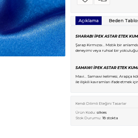
Açıklama
Beden Tablo
SHARABI İPEK ASTAR ETEK KUM
Şarap Kırmızısı… Mistik bir anlamd
deneyimi veya ruhsal bir yolculuğu 
SAMAWI İPEK ASTAR
ETEK KUM
Mavi… Samawi kelimesi, Arapça köke
ile ilişkili kavramları ifade etmek içi
Kendi Dilimli Eteğini Tasarlar
Ürün Kodu:
silkies
Stok Durumu:
18 stokta