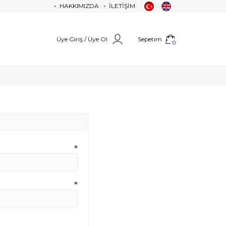
HAKKIMIZDA
İLETİŞİM
Üye Giriş / Üye Ol
Sepetim
0
*
*