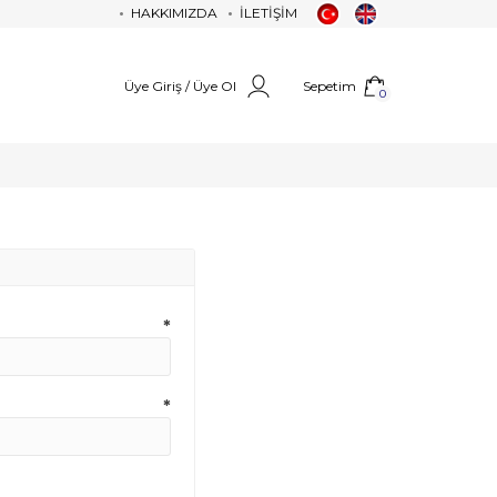
HAKKIMIZDA
İLETİŞİM
Üye Giriş / Üye Ol
Sepetim
0
*
*