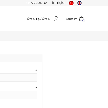
HAKKIMIZDA
İLETİŞİM
Üye Giriş / Üye Ol
Sepetim
0
*
*