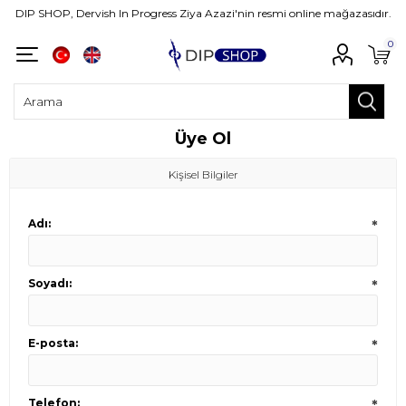
DIP SHOP, Dervish In Progress Ziya Azazi'nin resmi online mağazasıdır.
0
Üye Ol
Kişisel Bilgiler
Adı:
*
Soyadı:
*
E-posta:
*
Telefon:
*