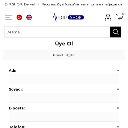
DIP SHOP, Dervish In Progress Ziya Azazi'nin resmi online mağazasıdır.
0
Üye Ol
Kişisel Bilgiler
Adı:
*
Soyadı:
*
E-posta:
*
Telefon:
*