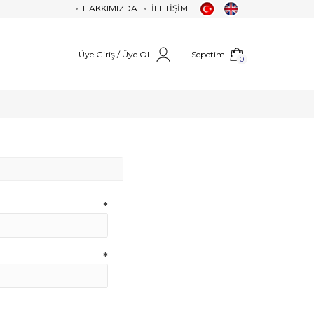
HAKKIMIZDA
İLETİŞİM
Üye Giriş / Üye Ol
Sepetim
0
*
*