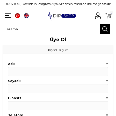
DIP SHOP, Dervish In Progress Ziya Azazi'nin resmi online mağazasıdır.
0
Üye Ol
Kişisel Bilgiler
Adı:
*
Soyadı:
*
E-posta:
*
Telefon:
*