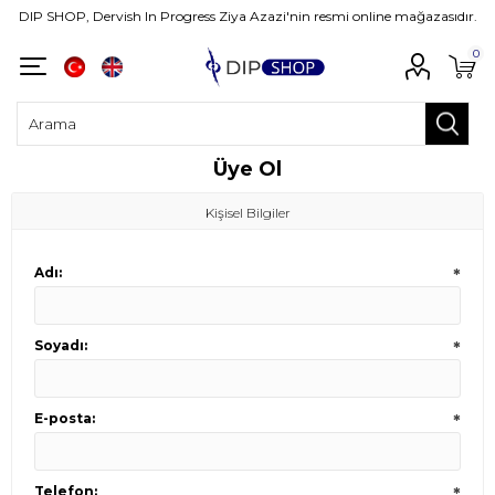
DIP SHOP, Dervish In Progress Ziya Azazi'nin resmi online mağazasıdır.
0
Üye Ol
Kişisel Bilgiler
Adı:
*
Soyadı:
*
E-posta:
*
Telefon:
*