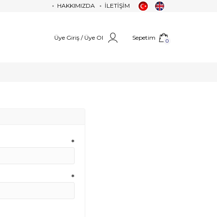
HAKKIMIZDA
İLETİŞİM
Üye Giriş / Üye Ol
Sepetim
0
*
*