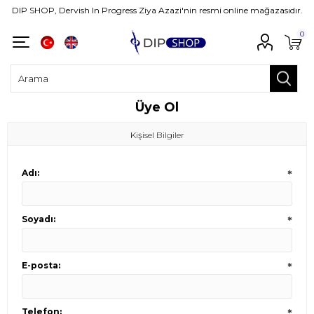
DIP SHOP, Dervish In Progress Ziya Azazi'nin resmi online mağazasıdır.
0
Üye Ol
Kişisel Bilgiler
Adı:
*
Soyadı:
*
E-posta:
*
Telefon:
*