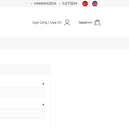
HAKKIMIZDA
İLETİŞİM
Üye Giriş / Üye Ol
Sepetim
0
*
*