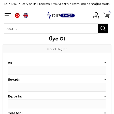
DIP SHOP, Dervish In Progress Ziya Azazi'nin resmi online mağazasıdır.
0
Üye Ol
Kişisel Bilgiler
Adı:
*
Soyadı:
*
E-posta:
*
Telefon:
*