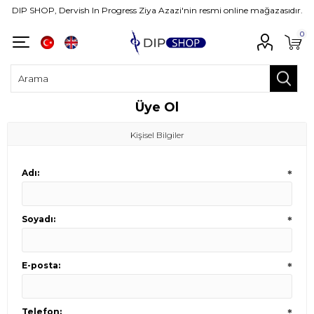
DIP SHOP, Dervish In Progress Ziya Azazi'nin resmi online mağazasıdır.
0
Üye Ol
Kişisel Bilgiler
Adı:
*
Soyadı:
*
E-posta:
*
Telefon:
*