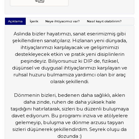
Açıklama
İçerik
Neye ihtiyacımız var?
Nasıl kayıt olabilirim?
Aslında bizler hayatımızı, sanat eserimizmiş gibi
şekillendiren sanatçılarız. Hızlanan yeni dünyada,
ihtiyaçlarımızı karşılayacak ve gelişimimizi
destekleyecek etkin ve pratik yeni disiplinlerin
peşindeyiz. Biliyorsunuz ki DIP de, fiziksel,
düşünsel ve duygusal ihtiyaçlarımızı karşılayan ve
ruhsal huzuru bulmamıza yardımcı olan bir araç
olarak şekillendi.
D
ö
nmenin bizleri, bedenen daha sağlıklı, aklen
daha zinde, ruhen de daha yüksek hale
taşıdığını
hat
ırlatarak, sizleri bu düzenli buluşmaya
davet ediyorum. Bu programı inziva ve at
ö
lyelere
gelemeyip, buluşma ve d
ö
nme arzusu taşıyan
sizleri düşünerek şekillendirdim. Seyrek oluşu da
dozunda :)