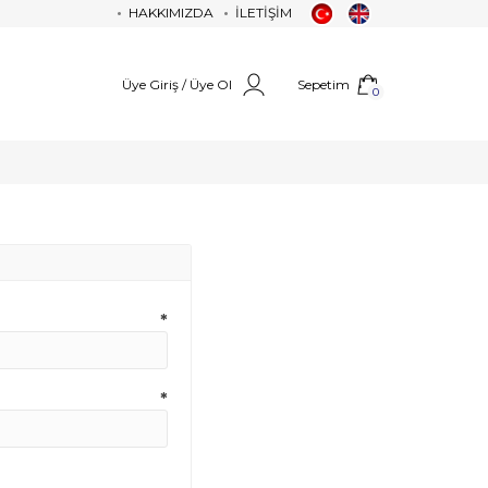
HAKKIMIZDA
İLETİŞİM
Üye Giriş / Üye Ol
Sepetim
0
*
*